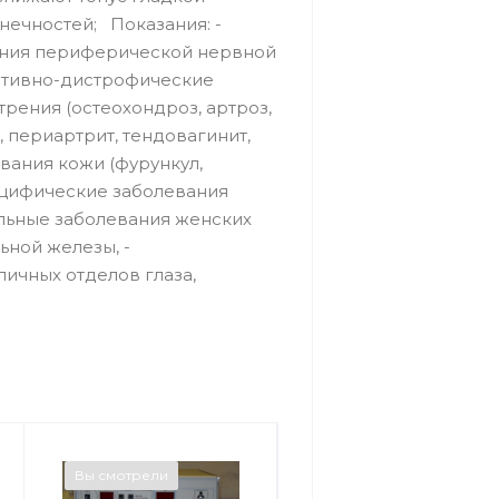
нечностей; Показания: -
ания периферической нервной
ративно-дистрофические
трения (остеохондроз, артроз,
 периартрит, тендовагинит,
евания кожи (фурункул,
пецифические заболевания
тельные заболевания женских
ьной железы, -
ичных отделов глаза,
Вы смотрели
Вы смотрели