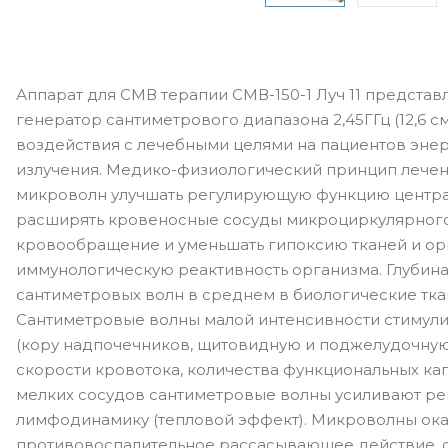
Аппарат для СМВ терапии СМВ-150-1 Луч 11 предста
генератор сантиметрового диапазона 2,45ГГц (12,6 
воздействия с лечебными целями на пациентов эне
излучения. Медико-физиологический принцип лечен
микроволн улучшать регулирующую функцию центра
расширять кровеносные сосуды микроциркулярного 
кровообращение и уменьшать гипоксию тканей и орг
иммунологическую реактивность организма. Глубин
сантиметровых волн в среднем в биологические ткан
Сантиметровые волны малой интенсивности стимул
(кору надпочечников, щитовидную и поджелудочную 
скорости кровотока, количества функциональных к
мелких сосудов сантиметровые волны усиливают ре
лимфодинамику (тепловой эффект). Микроволны оказ
противовоспалительное рассасывающее действие, 