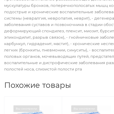
мускулатуры бронхов, поперечнополосатых мышц ко
подострые и хронические воспалительные заболев
системы (невралгия, невропатия, неврит), - дегене
заболевания суставов и позвоночника в стадии обос
деформирующий спондилез, плексит, миозит, бурсит,
эпикондилит, разрыв связок), - гнойничковые забол
карбункул, гидраденит, мастит), - хронические нес
легких (бронхиты, пневмонии, синуситы), - воспали
половых органов, мочевыводящих путей, предстател
воспалительные и дистрофические заболевания разл
полостей носа, слизистой полости рта
Похожие товары
Вы смотрели
Вы смотрели