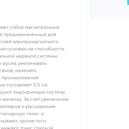
вляет собой магнетронный
см) предназначенный для
ргией электромагнитного
ия основан на способности
льной нервной системы,
русла, увеличивать
анов, изменять
а проникновения
и составляет 3-5 см.
ируют эндокринную систему
железы). За счет увеличения
апилляров и расширения
гионарную гемо- и
ывают, кроме того,
снижают тонус гладкой