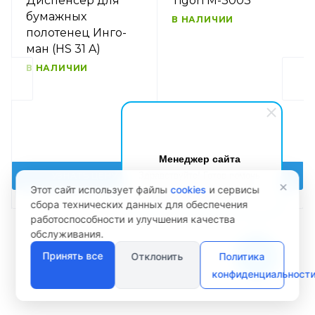
Диспенсер для
Tigon M-3003
бумажных
В НАЛИЧИИ
полотенец Инго-
ман (HS 31 A)
В НАЛИЧИИ
47 000 руб.
Менеджер сайта
Здравствуйте! Готов помочь
УЗНАТЬ ЦЕНУ
ЗАКАЗАТЬ
×
вам. Напишите мне, если у
Этот сайт использует файлы
cookies
и сервисы
вас появятся вопросы.
сбора технических данных для обеспечения
работоспособности и улучшения качества
обслуживания.
Принять все
Отклонить
Политика
конфиденциальност