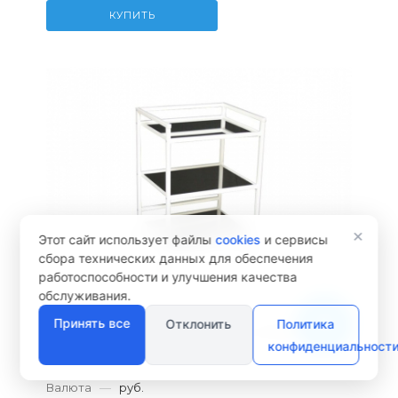
КУПИТЬ
Менеджер сайта
Здравствуйте! Готов помочь
×
вам. Напишите мне, если у
Этот сайт использует файлы
cookies
и сервисы
вас появятся вопросы.
сбора технических данных для обеспечения
работоспособности и улучшения качества
обслуживания.
Принять все
Отклонить
Политика
Столик инструментальный СММП-08-Я-
конфиденциальност
ФП-01-16
Валюта
—
руб.