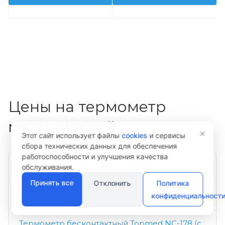
Цены на термометр
медицинский
×
Этот сайт использует файлы
cookies
и сервисы
сбора технических данных для обеспечения
работоспособности и улучшения качества
Название
обслуживания.
Принять все
Отклонить
Политика
Цена
конфиденциальност
Термометр бесконтактный Topmed NC-178 (с