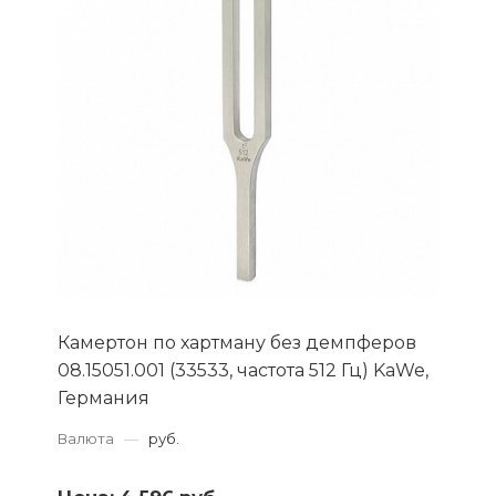
Камертон по хартману без демпферов
08.15051.001 (33533, частота 512 Гц) KaWe,
Германия
Валюта
—
руб.