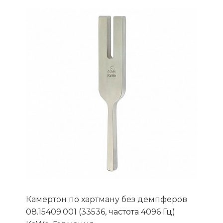
Камертон по хартману без демпферов
08.15409.001 (33536, частота 4096 Гц)