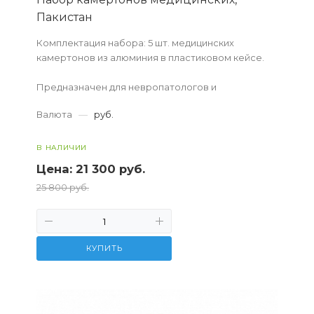
Пакистан
Комплектация набора: 5 шт. медицинских
камертонов из алюминия в пластиковом кейсе.
Предназначен для невропатологов и
отоларингологов и позволяет изучать
Валюта
—
руб.
проводимость звука по воздуху и костям.
В НАЛИЧИИ
Цена:
21 300 руб.
25 800 руб.
КУПИТЬ