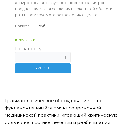
аспиратор для ваккумного дренирования ран
предназначен для создания в локальной области
раны нормируемого разрежения с целью
эффективного отвода экссудата и
Валюта
—
руб.
способствования появлению г...
В НАЛИЧИИ
По запросу
КУПИТЬ
Травматологическое оборудование – это
фундаментальный элемент современной
медицинской практики, играющий критическую
роль в диагностике, лечении и реабилитации