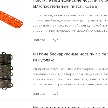
Жёсткие медицинские носилки с р
6D (спасательные, пластиковые)
Носилки медицинские жёсткие пластиковые 
спинальный предназначены для транспортир
зонах действия экстренной медицинской по
спасения при проведении аварийно-спасате
полевых у...
Валюта
—
руб.
Мягкие бескаркасные носилки с р
камуфляж
Ультракомпактные мягкие бескаркасные нос
предназначены для переноски пациентов бе
травм в узких пространствах, когда нет воз
использовать другие носилки в зонах действ
помощи и сл...
Валюта
—
руб.
Носилки медицинские поперечно 