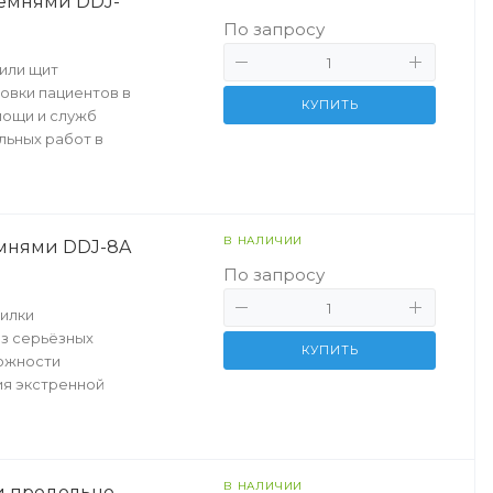
емнями DDJ-
По запросу
или щит
овки пациентов в
КУПИТЬ
мощи и служб
льных работ в
В НАЛИЧИИ
емнями DDJ-8A
По запросу
илки
з серьёзных
КУПИТЬ
можности
ия экстренной
В НАЛИЧИИ
и продольно