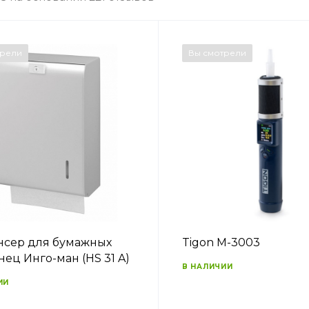
трели
Вы смотрели
сер для бумажных
Tigon M-3003
нец Инго-ман (HS 31 A)
В НАЛИЧИИ
ИИ