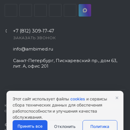
+7 (812) 309-17-47
ЗАКАЗАТЬ ЗВОНОК
info@ambimed.ru
Санкт-Петербург, Пискаревский пр., дом 63,
лит. А, офис 201
×
Этот сайт использует файлы
cookies
и сервисы
сбора технических данных для обеспечения
КАРТА САЙТА
|
ПОЛИТИКА КОНФИДЕНЦИАЛЬНОСТИ
|
СОГЛАСИЕ НА
работоспособности и улучшения качества
ОБРАБОТКУ ПЕРСОНАЛЬНЫХ ДАННЫХ
обслуживания.
© 2026 ambimed.ru - Медицинское оборудование и
Принять все
Отклонить
Политика
медтехника. Информация на этом ресурсе не является