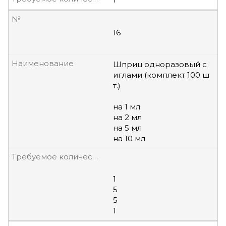
№
16
Наименование
Шприц одноразовый с
иглами (комплект 100 ш
т.)
на 1 мл
на 2 мл
на 5 мл
на 10 мл
Требуемое количество, шт
1
5
5
1