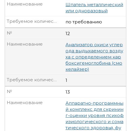
Наименование
Шпатель металлический
или одноразовый
Требуемое количество, шт
по требованию
№
12
Наименование
Анализатор окиси углер
ода выдыхаемого возду
ха с определением кар
боксигемоглобина (смо
келайзер)
Требуемое количество, шт
1
№
13
Наименование
Аппаратно-программны
й комплекс для скринин
г-оценки уровня психоф
изиологического и сома
тического здоровья, фу