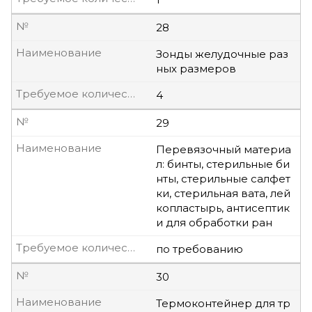
№
28
Наименование
Зонды желудочные раз
ных размеров
Требуемое количество, шт
4
№
29
Наименование
Перевязочный материа
л: бинты, стерильные би
нты, стерильные салфет
ки, стерильная вата, лей
копластырь, антисептик
и для обработки ран
Требуемое количество, шт
по требованию
№
30
Наименование
Термоконтейнер для тр