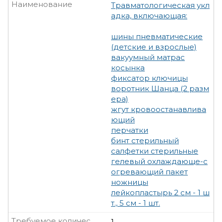
Наименование
Травматологическая укл
адка, включающая:
шины пневматические
(детские и взрослые)
вакуумный матрас
косынка
фиксатор ключицы
воротник Шанца (2 разм
ера)
жгут кровоостанавлива
ющий
перчатки
бинт стерильный
салфетки стерильные
гелевый охлаждающе-с
огревающий пакет
ножницы
лейкопластырь 2 см - 1 ш
т., 5 см - 1 шт.
Требуемое количество, шт
1