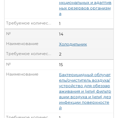
нкциональных и адаптив
ных резервов организм
а
Требуемое количество, шт
1
№
14
Наименование
Холодильник
Требуемое количество, шт
2
№
15
Наименование
Бактерицидный облучат
ель/очиститель воздуха/
устройство для обеззар
аживания и (или) фильтр
ации воздуха и (или) дез
инфекции поверхносте
й
Требуемое количество, шт
1