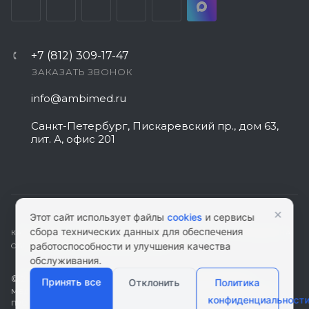
+7 (812) 309-17-47
ЗАКАЗАТЬ ЗВОНОК
info@ambimed.ru
Санкт-Петербург, Пискаревский пр., дом 63,
лит. А, офис 201
×
Этот сайт использует файлы
cookies
и сервисы
сбора технических данных для обеспечения
КАРТА САЙТА
|
ПОЛИТИКА КОНФИДЕНЦИАЛЬНОСТИ
|
СОГЛАСИЕ НА
работоспособности и улучшения качества
ОБРАБОТКУ ПЕРСОНАЛЬНЫХ ДАННЫХ
обслуживания.
© 2026 ambimed.ru - Медицинское оборудование и
Принять все
Отклонить
Политика
медтехника. Информация на этом ресурсе не является
конфиденциальност
публичной офертой.