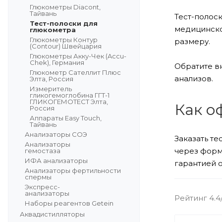
Глюкометры Diacont,
Тайвань
Тест-полос
Тест-полоски для
медицинско
глюкометра
Глюкометры Контур
размеру.
(Contour) Швейцария
Глюкометры Акку-Чек (Accu-
Chek), Германия
Обратите в
Глюкометр Сателлит Плюс
анализов.
Элта, Россия
Измеритель
гликогемоглобина ГГТ-1
ГЛИКОГЕМОТЕСТ Элта,
Как о
Россия
Аппараты Easy Touch,
Тайвань
Анализаторы СОЭ
Заказать т
Анализаторы
через форм
гемостаза
ИФА анализаторы
гарантией 
Анализаторы фертильности
спермы
Экспресс-
анализаторы
Рейтинг 4.4
Наборы реагентов Getein
Аквадистилляторы