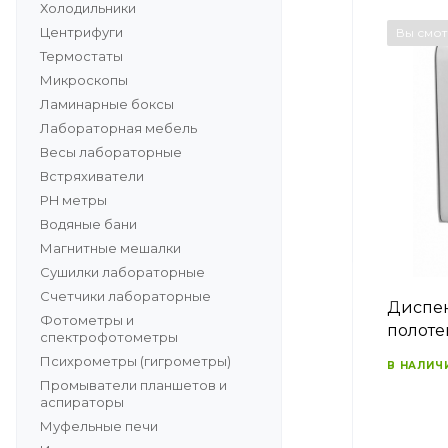
Холодильники
Центрифуги
Вы смо
Термостаты
Микроскопы
Ламинарные боксы
Лабораторная мебель
Весы лабораторные
Встряхиватели
PH метры
Водяные бани
Магнитные мешалки
Сушилки лабораторные
Счетчики лабораторные
Диспен
Фотометры и
полоте
спектрофотометры
Психрометры (гигрометры)
В НАЛИЧ
Промыватели планшетов и
аспираторы
Муфельные печи