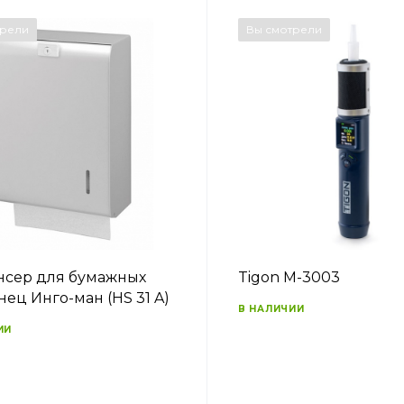
трели
Вы смотрели
сер для бумажных
Tigon M-3003
нец Инго-ман (HS 31 A)
В НАЛИЧИИ
ИИ