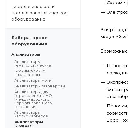
Фотометр
Гистологическое и
Электрох
патологоанатомическое
оборудование
Эти расход
моделей ил
Лабораторное
оборудование
Возможные 
Анализаторы
Анализаторы
гематологические
Полоски 
Биохимические
расходн
анализаторы
Анализаторы мочи
Экспресс
Анализаторы газов крови
капли кр
Анализаторы для
определения МНО
откалибр
(международного
нормализованного
Полоски,
отношения)
Анализаторы
совмести
кардиомаркеров
Воронкоо
Анализаторы
глюкозы