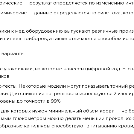
ические — результат определяется по изменению инт
имические — данные определяются по силе тока, кото
ники к мед оборудованию выпускают различные произ
и линеек приборов, а также отличаются способом испо
варианты:
с упаковками, на которые нанесен цифровой код. Его
иков.
-тесты. Некоторые модели могут показывать точный ре
ови. Для снижения погрешности используются 2 изолир
ованы до точности в 99%.
 для которых нужен минимальный объем крови — не бол
мым глюкометром можно делать меньший прокол кожи,
бразные капилляры способствуют впитыванию крови, т