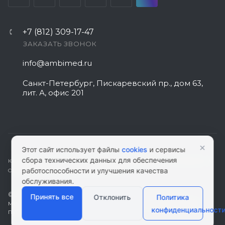
+7 (812) 309-17-47
ЗАКАЗАТЬ ЗВОНОК
info@ambimed.ru
Санкт-Петербург, Пискаревский пр., дом 63,
лит. А, офис 201
×
Этот сайт использует файлы
cookies
и сервисы
сбора технических данных для обеспечения
КАРТА САЙТА
|
ПОЛИТИКА КОНФИДЕНЦИАЛЬНОСТИ
|
СОГЛАСИЕ НА
работоспособности и улучшения качества
ОБРАБОТКУ ПЕРСОНАЛЬНЫХ ДАННЫХ
обслуживания.
© 2026 ambimed.ru - Медицинское оборудование и
Принять все
Отклонить
Политика
медтехника. Информация на этом ресурсе не является
конфиденциальност
публичной офертой.