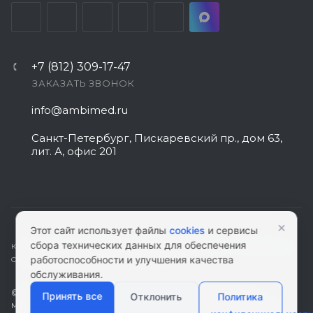
+7 (812) 309-17-47
ЗАКАЗАТЬ ЗВОНОК
info@ambimed.ru
Санкт-Петербург, Пискаревский пр., дом 63,
лит. А, офис 201
×
Этот сайт использует файлы
cookies
и сервисы
сбора технических данных для обеспечения
КАРТА САЙТА
|
ПОЛИТИКА КОНФИДЕНЦИАЛЬНОСТИ
|
СОГЛАСИЕ НА
работоспособности и улучшения качества
ОБРАБОТКУ ПЕРСОНАЛЬНЫХ ДАННЫХ
обслуживания.
© 2026 ambimed.ru - Медицинское оборудование и
Принять все
Отклонить
Политика
медтехника. Информация на этом ресурсе не является