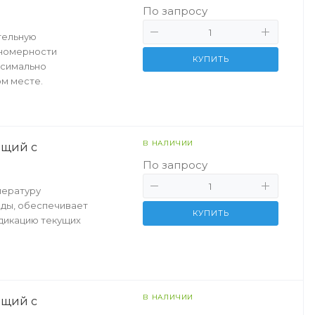
По запросу
тельную
вномерности
КУПИТЬ
ксимально
ом месте.
В НАЛИЧИИ
ющий с
По запросу
пературу
ды, обеспечивает
КУПИТЬ
дикацию текущих
В НАЛИЧИИ
ющий с