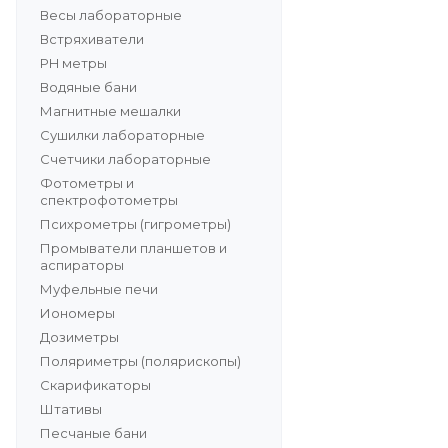
Весы лабораторные
Встряхиватели
PH метры
Водяные бани
Магнитные мешалки
Сушилки лабораторные
Счетчики лабораторные
Фотометры и
спектрофотометры
Психрометры (гигрометры)
Промыватели планшетов и
аспираторы
Муфельные печи
Иономеры
Дозиметры
Поляриметры (полярископы)
Скарификаторы
Штативы
Песчаные бани