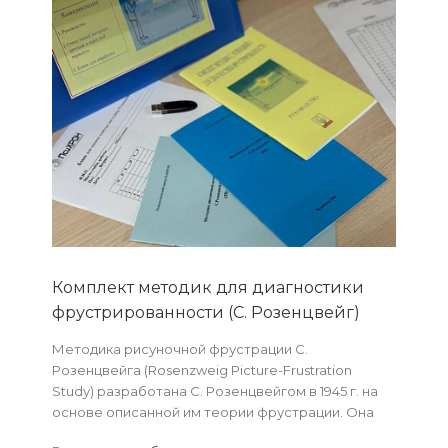
Комплект методик для диагностики
фрустрированности (С. Розенцвейг)
Методика рисуночной фрустрации С.
Розенцвейга (Rosenzweig Picture-Frustration
Study) разработана С. Розенцвейгом в 1945 г. на
основе описанной им теории фрустрации. Она
предназначена для диагностики особенностей