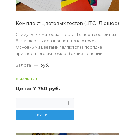
Комплект цветовых тестов (ЦТО, Люшер)
Стимульный материал теста Люшера состоит из
8 стандартных разноцветных карточек.
Основными цветами являются (в порядке
присвоенного им номера) синий, зеленый,
красный, желтый, а дополнительными —
Валюта
—
руб.
фиолетовый, коричневый, ч...
В НАЛИЧИИ
Цена:
7 750 руб.
КУПИТЬ