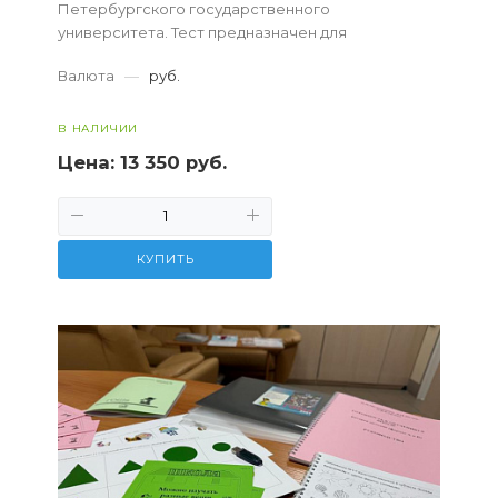
Петербургского государственного
университета. Тест предназначен для
исследования уровня и структуры
Валюта
—
руб.
интеллектуальных функций детей и...
В НАЛИЧИИ
Цена:
13 350 руб.
КУПИТЬ