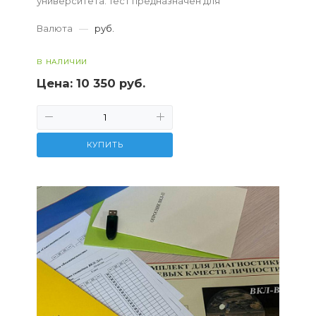
университета. Тест предназначен для
исследования уровня и структуры
Валюта
—
руб.
интеллектуальных функций...
В НАЛИЧИИ
Цена:
10 350 руб.
КУПИТЬ