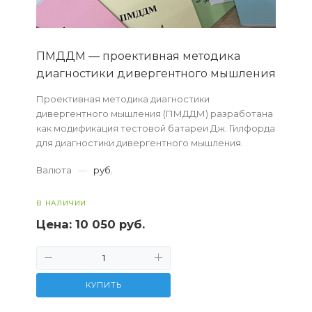
ПМДДМ — проективная методика
диагностики дивергентного мышления
Проективная методика диагностики
дивергентного мышления (ПМДДМ) разработана
как модификация тестовой батареи Дж. Гилфорда
для диагностики дивергентного мышления.
Наряду с классическими параметрами беглость,
Валюта
—
руб.
гибкость и ори...
В НАЛИЧИИ
Цена:
10 050 руб.
КУПИТЬ