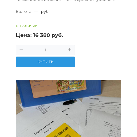
креативности, которые смогут осваивать
Валюта
—
руб.
программы интенсивного развивающего...
В НАЛИЧИИ
Цена:
16 380 руб.
КУПИТЬ