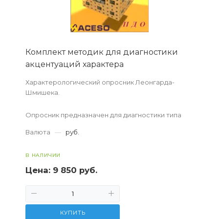
Комплект методик для диагностики
акцентуаций характера
Характерологический опросник Леонгарда-
Шмишека.
Опросник предназначен для диагностики типа
акцентуации личности, является реализа­цией
Валюта
—
руб.
типологического подхода к ее изучению.
Опубликован Г. Шмишеком в 1970 г.
В НАЛИЧИИ
Цена:
9 850 руб.
КУПИТЬ