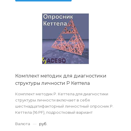
Комплект методик для диагностики
структуры личности Р Кеттела
Комплект методик Р. Кеттела для диагностики
структуры личности включает в себя
шестнадцатифакторный личностный опросник Р.
Кеттела (16 PF), подростковый вариант
личностностного опросника (14 PF, HSPQ),
Валюта
—
руб.
детский вариант лич...