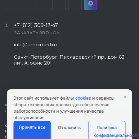
+7 (812) 309-17-47
ЗАКАЗАТЬ ЗВОНОК
info@ambimed.ru
Санкт-Петербург, Пискаревский пр., дом 63,
лит. А, офис 201
×
Этот сайт использует файлы
cookies
и сервисы
сбора технических данных для обеспечения
КАРТА САЙТА
|
ПОЛИТИКА КОНФИДЕНЦИАЛЬНОСТИ
|
СОГЛАСИЕ НА
работоспособности и улучшения качества
ОБРАБОТКУ ПЕРСОНАЛЬНЫХ ДАННЫХ
обслуживания.
© 2026 ambimed.ru - Медицинское оборудование и
Принять все
Отклонить
Политика
медтехника. Информация на этом ресурсе не является
конфиденциальност
публичной офертой.