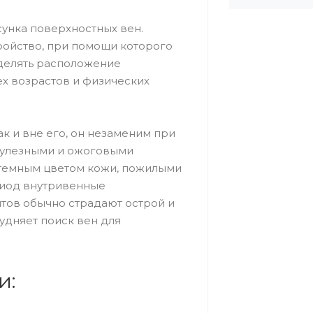
сунка поверхностных вен.
ройство, при помощи которого
делять расположение
х возрастов и физических
ак и вне его, он незаменим при
кулезными и ожоговыми
 темным цветом кожи, пожилыми
риод внутривенные
тов обычно страдают острой и
удняет поиск вен для
и: