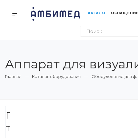
КАТАЛОГ
ОСНАЩЕНИЕ
Аппарат для визуал
Главная
Каталог оборудования
Оборудование для фл
Похожие
Новинка
Мы
товары
советуем
Визуализатор
Аппарат
Аппарат
Трансиллюминатор
вен
визуализации
визуализации
Veinlite
Medcaptain
вен
вен
LEDX