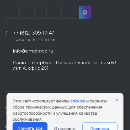
+7 (812) 309-17-47
ЗАКАЗАТЬ ЗВОНОК
info@ambimed.ru
Санкт-Петербург, Пискаревский пр., дом 63,
лит. А, офис 201
×
Этот сайт использует файлы
cookies
и сервисы
сбора технических данных для обеспечения
КАРТА САЙТА
|
ПОЛИТИКА КОНФИДЕНЦИАЛЬНОСТИ
|
СОГЛАСИЕ НА
работоспособности и улучшения качества
ОБРАБОТКУ ПЕРСОНАЛЬНЫХ ДАННЫХ
обслуживания.
© 2026 ambimed.ru - Медицинское оборудование и
Принять все
Отклонить
Политика