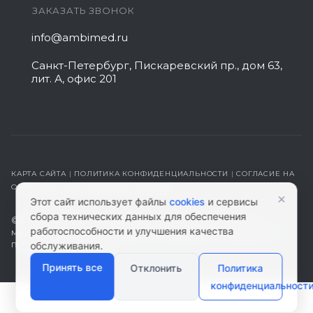
ЗАКАЗАТЬ ЗВОНОК
info@ambimed.ru
Санкт-Петербург, Пискаревский пр., дом 63,
лит. А, офис 201
КАРТА САЙТА
|
ПОЛИТИКА КОНФИДЕНЦИАЛЬНОСТИ
|
СОГЛАСИЕ НА
ОБРАБОТКУ ПЕРСОНАЛЬНЫХ ДАННЫХ
×
Этот сайт использует файлы
cookies
и сервисы
сбора технических данных для обеспечения
© 2026 ambimed.ru - Медицинское оборудование и
работоспособности и улучшения качества
медтехника. Информация на этом ресурсе не является
публичной офертой.
обслуживания.
Принять все
Отклонить
Политика
конфиденциальност