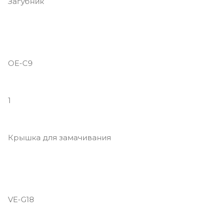
Загубник
OE-C9
1
Крышка для замачивания
VE-G18