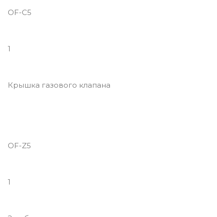
OF-C5
1
Крышка газового клапана
OF-Z5
1