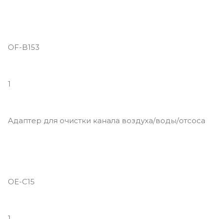
OF-B153
1
Адаптер для очистки канала воздуха/воды/отсоса
OE-C15
1