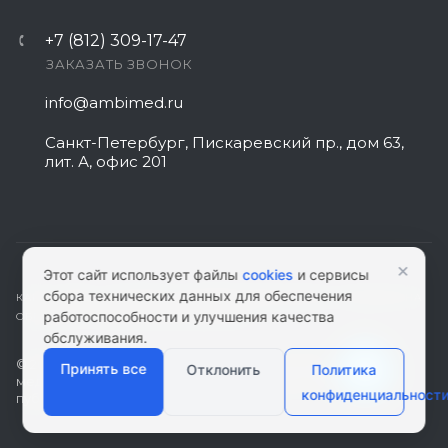
+7 (812) 309-17-47
ЗАКАЗАТЬ ЗВОНОК
info@ambimed.ru
Санкт-Петербург, Пискаревский пр., дом 63,
лит. А, офис 201
Менеджер сайта
Здравствуйте! Готов помочь
×
вам. Напишите мне, если у
Этот сайт использует файлы
cookies
и сервисы
вас появятся вопросы.
сбора технических данных для обеспечения
КАРТА САЙТА
|
ПОЛИТИКА КОНФИДЕНЦИАЛЬНОСТИ
|
СОГЛАСИЕ НА
работоспособности и улучшения качества
ОБРАБОТКУ ПЕРСОНАЛЬНЫХ ДАННЫХ
обслуживания.
© 2026 ambimed.ru - Медицинское оборудование и
Принять все
Отклонить
Политика
медтехника. Информация на этом ресурсе не является
конфиденциальност
публичной офертой.