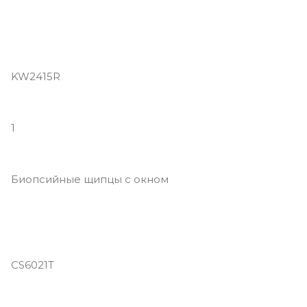
KW2415R
1
Биопсийные щипцы с окном
CS6021T