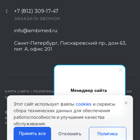
+7 (812) 309-17-47
ЗАКАЗАТЬ ЗВОНОК
info@ambimed.ru
Санкт-Петербург, Пискаревский пр., дом 63,
лит. А, офис 201
Менеджер сайта
КАРТА САЙТА
|
ПОЛИТИКА КОНФИДЕНЦИАЛЬНОСТИ
|
СОГЛАСИЕ НА
Здравствуйте! Готов помочь
ОБРАБОТКУ ПЕРСОНАЛЬНЫХ ДАННЫХ
×
вам. Напишите мне, если у
Этот сайт использует файлы
cookies
и сервисы
вас появятся вопросы.
сбора технических данных для обеспечения
© 2026 ambimed.ru - Медицинское оборудование и
работоспособности и улучшения качества
медтехника. Информация на этом ресурсе не является
публичной офертой.
обслуживания.
Принять все
Отклонить
Политика