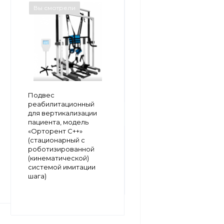
Вы смотрели
Вы смотрели
Подвес
Подвес
реабилитационный
реабилитационный
для вертикализации
для вертикализации
пациента модель
пациента, модель
«Орторент С
«Орторент С++»
(стационарный)»
(стационарный с
роботизированной
ОЖИДАЕТСЯ
(кинематической)
системой имитации
шага)