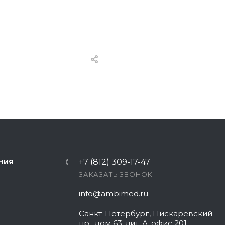
+7 (812) 309-17-47
НИЯ
ЗАКАЗАТЬ ЗВОНОК
info@ambimed.ru
Санкт-Петербург, Пискаревский
пр., дом 63, лит. А, офис 201