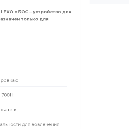
EXO с БОС – устройство для
азначен только для
ровках;
 788Н;
ователя;
альности для вовлечения