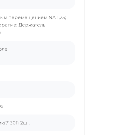
ным перемещением NA 1,25;
фрагма; Держатель
а
оле
0х
(71301) 2шт.