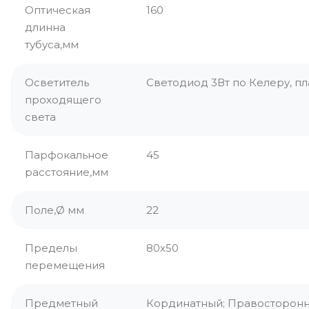
Оптическая
160
длинна
тубуса,мм
Осветитель
Светодиод 3Вт по Келеру, п
проходящего
света
Парфокальное
45
расстояние,мм
Поле,Ø мм
22
Пределы
80х50
перемещения
Предметный
Кординатный; Правосторонн