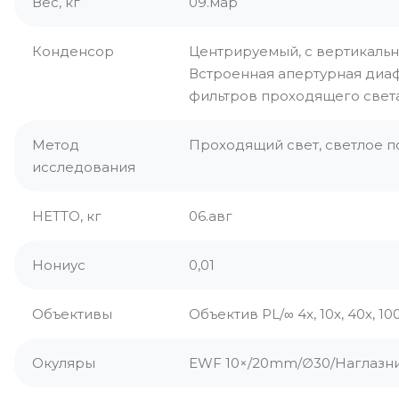
Вес, кг
09.мар
Конденсор
Центрируемый, с вертикаль
Встроенная апертурная диа
фильтров проходящего свет
Метод
Проходящий свет, светлое п
исследования
НЕТТО, кг
06.авг
Нониус
0,01
Объективы
Объектив PL/∞ 4x, 10х, 40х, 10
Окуляры
EWF 10×/20mm/∅30/Наглазник