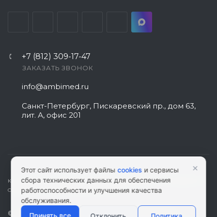
+7 (812) 309-17-47
ЗАКАЗАТЬ ЗВОНОК
info@ambimed.ru
Санкт-Петербург, Пискаревский пр., дом 63,
лит. А, офис 201
×
Этот сайт использует файлы
cookies
и сервисы
сбора технических данных для обеспечения
КАРТА САЙТА
|
ПОЛИТИКА КОНФИДЕНЦИАЛЬНОСТИ
|
СОГЛАСИЕ НА
работоспособности и улучшения качества
ОБРАБОТКУ ПЕРСОНАЛЬНЫХ ДАННЫХ
обслуживания.
© 2026 ambimed.ru - Медицинское оборудование и
Принять все
Отклонить
Политика