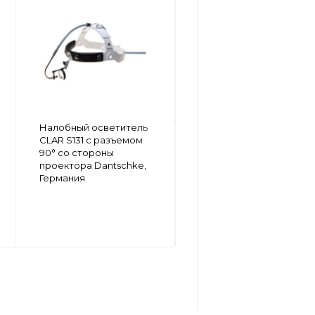
Налобный осветитель
Налобный осветитель
CLAR S131 с прямым
CLAR S131 c разъемом
разъемом Dantschke,
90° со стороны
Германия
проектора Dantschke,
Германия