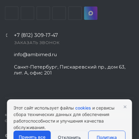
+7 (812) 309-17-47
ЗАКАЗАТЬ ЗВОНОК
info@ambimed.ru
Санкт-Петербург, Пискаревский пр., дом 63,
лит. А, офис 201
×
Этот сайт использует файлы
cookies
и сервисы
сбора технических данных для обеспечения
КАРТА САЙТА
|
ПОЛИТИКА КОНФИДЕНЦИАЛЬНОСТИ
|
СОГЛАСИЕ НА
работоспособности и улучшения качества
ОБРАБОТКУ ПЕРСОНАЛЬНЫХ ДАННЫХ
обслуживания.
© 2026 ambimed.ru - Медицинское оборудование и
Принять все
Отклонить
Политика