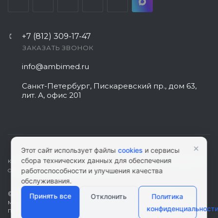
+7 (812) 309-17-47
ЗАКАЗАТЬ ЗВОНОК
info@ambimed.ru
Санкт-Петербург, Пискаревский пр., дом 63,
лит. А, офис 201
×
Этот сайт использует файлы
cookies
и сервисы
сбора технических данных для обеспечения
КАРТА САЙТА
|
ПОЛИТИКА КОНФИДЕНЦИАЛЬНОСТИ
|
СОГЛАСИЕ НА
работоспособности и улучшения качества
ОБРАБОТКУ ПЕРСОНАЛЬНЫХ ДАННЫХ
обслуживания.
© 2026 ambimed.ru - Медицинское оборудование и
Принять все
Отклонить
Политика
медтехника. Информация на этом ресурсе не является
конфиденциальност
публичной офертой.