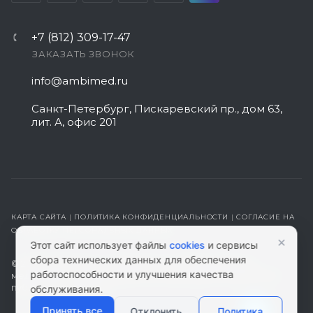
+7 (812) 309-17-47
ЗАКАЗАТЬ ЗВОНОК
info@ambimed.ru
Санкт-Петербург, Пискаревский пр., дом 63,
лит. А, офис 201
КАРТА САЙТА
|
ПОЛИТИКА КОНФИДЕНЦИАЛЬНОСТИ
|
СОГЛАСИЕ НА
ОБРАБОТКУ ПЕРСОНАЛЬНЫХ ДАННЫХ
×
Этот сайт использует файлы
cookies
и сервисы
сбора технических данных для обеспечения
© 2026 ambimed.ru - Медицинское оборудование и
работоспособности и улучшения качества
медтехника. Информация на этом ресурсе не является
публичной офертой.
обслуживания.
Принять все
Отклонить
Политика