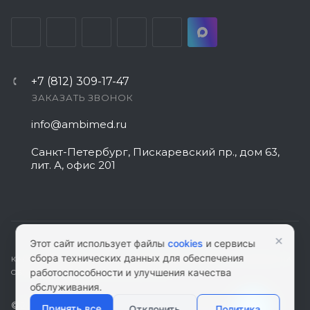
+7 (812) 309-17-47
ЗАКАЗАТЬ ЗВОНОК
info@ambimed.ru
Санкт-Петербург, Пискаревский пр., дом 63,
лит. А, офис 201
×
Этот сайт использует файлы
cookies
и сервисы
сбора технических данных для обеспечения
КАРТА САЙТА
|
ПОЛИТИКА КОНФИДЕНЦИАЛЬНОСТИ
|
СОГЛАСИЕ НА
работоспособности и улучшения качества
ОБРАБОТКУ ПЕРСОНАЛЬНЫХ ДАННЫХ
обслуживания.
© 2026 ambimed.ru - Медицинское оборудование и
Принять все
Отклонить
Политика