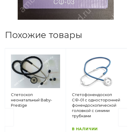
Похожие товары
Стетоскоп
Стетофонендоскоп
неонатальный Baby-
СФ-01 с односторонней
Prestige
фонендоскопической
головкой с синими
трубками
В НАЛИЧИИ