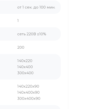
от 1 сек. до 100 мин.
1
сеть 220В ±10%
200
140х220
140х400
300х400
140х220х90
140х400х90
300х400х90