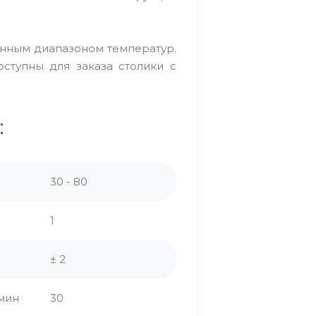
енным диапазоном температур.
ступны для заказа столики с
:
30 - 80
1
± 2
мин
30