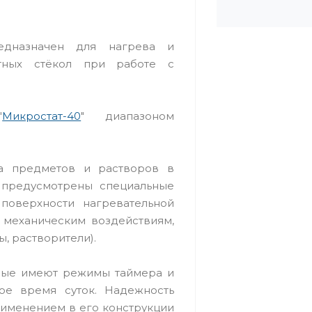
редназначен для нагрева и
тных стёкол при работе с
"
Микростат-40
" диапазоном
а предметов и растворов в
а предусмотрены специальные
оверхности нагревательной
к механическим воздействиям,
, растворители).
орые имеют режимы таймера и
ное время суток. Надежность
рименением в его конструкции