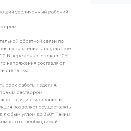
вающий увеличенный рабочий
ютером.
тельной обратной связи по
ния напряжения. Стандартное
0 В переменного тока ± 10%.
ого напряжения составляют
кой степенью
ть срок работы изделия.
ртовым раствором.
ибкое позиционирование и
кция позволяет осуществлять
 любым углом до 360°. Таким
исимости от необходимой