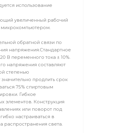
дуется использование
ающий увеличенный рабочий
я микрокомпьютером.
ельной обратной связи по
ния напряжения.Стандартное
0 В переменного тока ± 10%.
ого напряжения составляют
кой степенью
 значительно продлить срок
ваться 75% спиртовым
ировки. Гибкое
х элементов. Конструкция
авлениях или поворот под
 гибко настраиваться в
а распространения света.