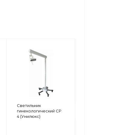
Светильник
Светильник
хирургический KLS
гинекологический СР
Martin marLED E1
4 (Унилюкс)