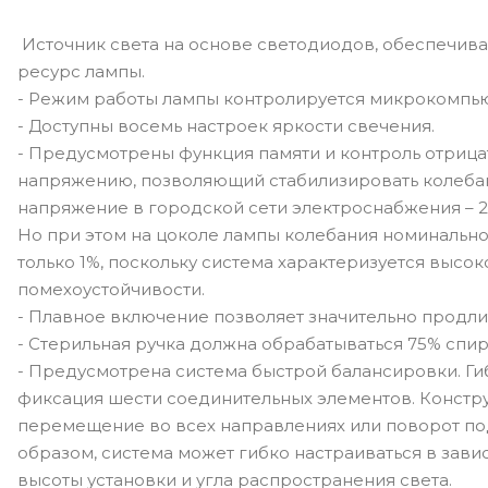
Источник света на основе светодиодов, обеспечи
ресурс лампы.
- Режим работы лампы контролируется микрокомпь
- Доступны восемь настроек яркости свечения.
- Предусмотрены функция памяти и контроль отрица
напряжению, позволяющий стабилизировать колеба
напряжение в городской сети электроснабжения – 22
Но при этом на цоколе лампы колебания номинальн
только 1%, поскольку система характеризуется высо
помехоустойчивости.
- Плавное включение позволяет значительно продли
- Стерильная ручка должна обрабатываться 75% спи
- Предусмотрена система быстрой балансировки. Г
фиксация шести соединительных элементов. Констру
перемещение во всех направлениях или поворот под
образом, система может гибко настраиваться в зав
высоты установки и угла распространения света.