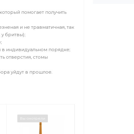
 который помогает получить
неная и не травматичная, так
у бритвы);
;
я в индивидуальном порядке;
ть отверстия, стомы
ора уйдут в прошлое.
Вы смотрели
Вы смотрели