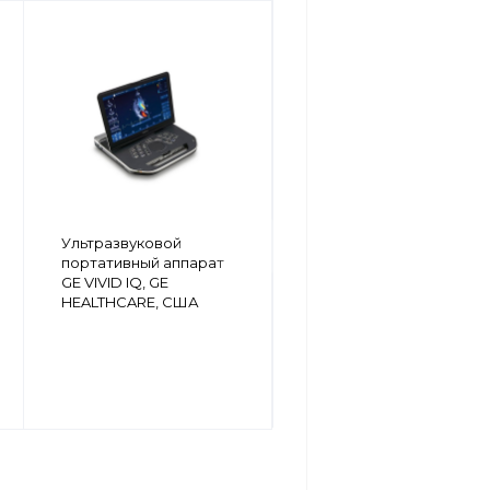
Ультразвуковая
Ультразвуковой
система экспертного
портативный аппарат
класса LOGIQ S7 GE
GE VIVID IQ, GE
HEALTHCARE, США
HEALTHCARE, США