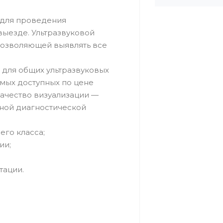
а для проведения
выезде. Ультразвуковой
 позволяющей выявлять все
и для общих ультразвуковых
амых доступных по цене
качество визуализации —
вной диагностической
го класса;
ии;
тации.