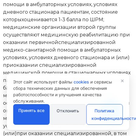
помощи в амбулаторных условиях, условиях
дневного стационара пациентам, состояние
которыхоценивается 1-3 балла по ШРМ;
медицинские организации второй группы
осуществляют медицинскую реабилитацию при
оказании первичнойспециализированной
медико-санитарной помощи в амбулаторных
условиях, условиях дневного стационара и (или)
приоказании специализированной
Менеджер сайта
медицинской помощи в стационарных условиях
Здравствуйте! Готов помочь
×
пациентам, состояние которыхоценивается 2-5
вам. Напишите мне, если у
Этот сайт использует файлы
cookies
и сервисы
вас появятся вопросы.
баллов по ШРМ;
сбора технических данных для обеспечения
работоспособности и улучшения качества
медицинские организации третьей группы
обслуживания.
осуществляют медицинскую реабилитацию при
оказании первичнойспециализированной
Принять все
Отклонить
Политика
медико-санитарной помощи в амбулаторных
конфиденциальност
условиях, в условиях дневного стационара и
(или)при оказании специализированной, в том