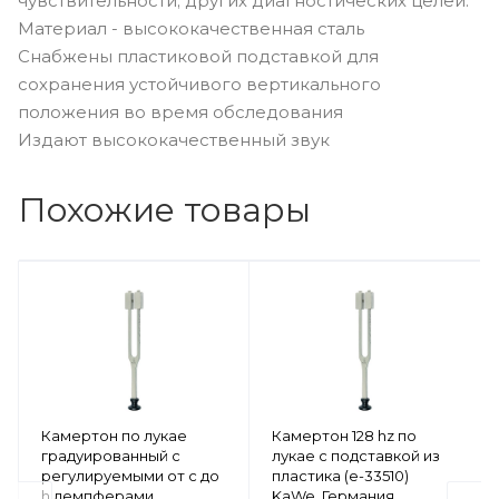
чувствительности; других диагностических целей.
Материал - высококачественная сталь
Снабжены пластиковой подставкой для
сохранения устойчивого вертикального
положения во время обследования
Издают высококачественный звук
Похожие товары
Камертон по лукае
Камертон 128 hz по
градуированный с
лукае c подставкой из
регулируемыми от c до
пластика (е-33510)
h демпферами
KaWe, Германия