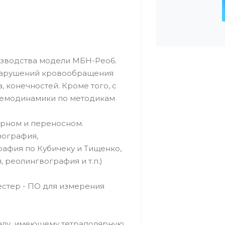
изводства модели МБН-Рео6.
 нарушений кровообращения
, конечностей. Кроме того, с
гемодинамики по методикам
арном и переносном.
зография,
афия по Кубичеку и Тищенко,
реолингвография и т.п.)
стер - ПО для измерения
алу, имеющему тетраполярную