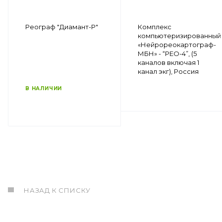
Реограф "Диамант-Р"
Комплекс
компьютеризированный
«Нейрореокартограф-
МБН» - “РЕО-4”, (5
каналов включая 1
канал экг), Россия
В НАЛИЧИИ
НАЗАД К СПИСКУ