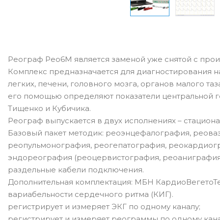
Реограф Рео6М является заменой уже снятой с про
Комплекс предназначается для диагностирования
легких, печени, головного мозга, органов малого таза
его помощью определяют показатели центральной 
Тищенко и Кубичика.
Реограф выпускается в двух исполнениях – стацион
Базовый пакет методик: реоэнцефалография, реова
реопульмонография, реогепатография, реокардиогр
эндореография (реоцервистография, реоаниграфия, 
раздельные кабели подключения.
Дополнительная комплектация: МБН КардиоВегетоТе
вариабельности сердечного ритма (КИГ).
регистрирует и измеряет ЭКГ по одному каналу;
регистрирует и измеряет реограммы по одному кан