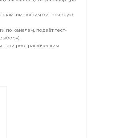
аналам, имеющим биполярную
и по каналам, подаёт тест-
выбору);
м пяти реографическим