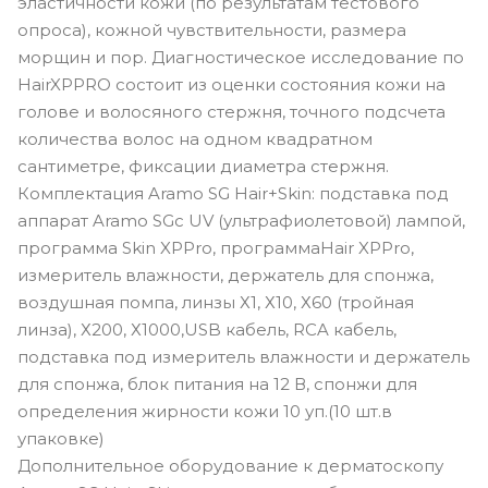
эластичности кожи (по результатам тестового
опроса), кожной чувствительности, размера
морщин и пор. Диагностическое исследование по
HairXPPRO состоит из оценки состояния кожи на
голове и волосяного стержня, точного подсчета
количества волос на одном квадратном
сантиметре, фиксации диаметра стержня.
Комплектация Aramo SG Hair+Skin: подставка под
аппарат Aramo SGс UV (ультрафиолетовой) лампой,
программа Skin XPPro, программаHair XPPro,
измеритель влажности, держатель для спонжа,
воздушная помпа, линзы Х1, Х10, Х60 (тройная
линза), Х200, Х1000,USB кабель, RCA кабель,
подставка под измеритель влажности и держатель
для спонжа, блок питания на 12 В, спонжи для
определения жирности кожи 10 уп.(10 шт.в
упаковке)
Дополнительное оборудование к дерматоскопу