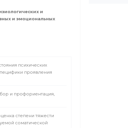
изиологических и
ивных и эмоциональных
стояния психических
 специфики проявления
бор и профориентация,
оценка степени тяжести
руемой соматической