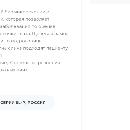
ой биомикроскопии и
и, которая позволяет
заболевания по оценке
лочки глаза. Щелевая лампа
 глаза, роговицы,
тных линз подходят пациенту
я
ние; Степень загрязнения
актных линз.
СЕРИИ SL-P, РОССИЯ