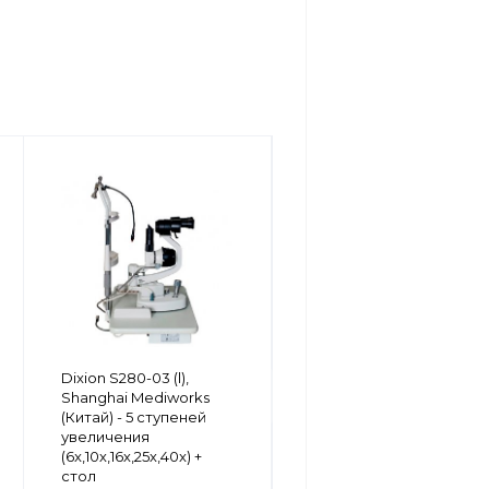
Dixion S350-02
Dixion S280-03 (l),
щелевая лампа,
Shanghai Mediworks
Shanghai Mediworks -
(Китай) - 5 ступеней
верхний осв., 3
увеличения
ступени увеличения
(6x,10х,16х,25х,40x) +
(10х,16х,25x)
стол