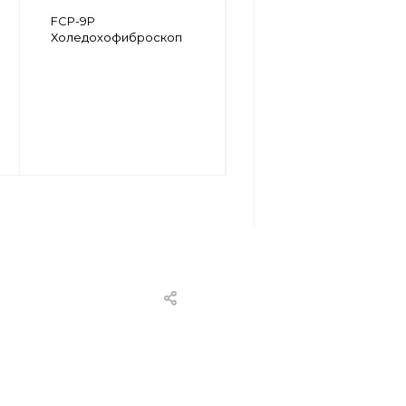
FS-34V
FCP-9P
Сигмоидофиброскоп
Холедохофиброскоп