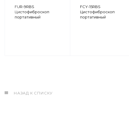
FUR-9RBS
FCY-15RBS
Цистофиброскоп
Цистофиброскоп
портативный
портативный
НАЗАД К СПИСКУ