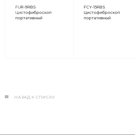
FUR-9RBS
FCY-15RBS
Цистофиброскоп
Цистофиброскоп
портативный
портативный
НАЗАД К СПИСКУ