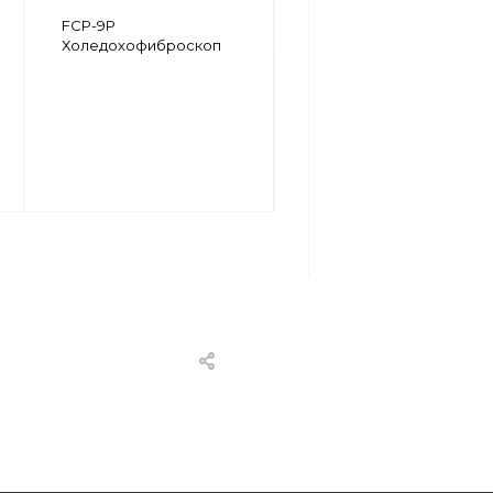
FS-34V
FCP-9P
Сигмоидофиброскоп
Холедохофиброскоп