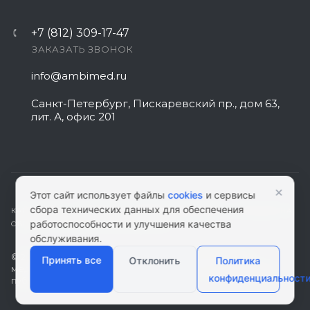
+7 (812) 309-17-47
ЗАКАЗАТЬ ЗВОНОК
info@ambimed.ru
Санкт-Петербург, Пискаревский пр., дом 63,
лит. А, офис 201
×
Этот сайт использует файлы
cookies
и сервисы
сбора технических данных для обеспечения
КАРТА САЙТА
|
ПОЛИТИКА КОНФИДЕНЦИАЛЬНОСТИ
|
СОГЛАСИЕ НА
работоспособности и улучшения качества
ОБРАБОТКУ ПЕРСОНАЛЬНЫХ ДАННЫХ
обслуживания.
© 2026 ambimed.ru - Медицинское оборудование и
Принять все
Отклонить
Политика
медтехника. Информация на этом ресурсе не является
конфиденциальност
публичной офертой.