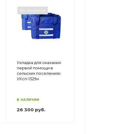
Вы смотрели
Вы смотрели
Набор
Укладка для оказания
реанимационный
первой помощи в
неонатальный для
сельских поселениях
оказания скорой
УКсп-1329н
медицинской помощи
НБРн-1165н
В НАЛИЧИИ
В НАЛИЧИИ
63 100 руб.
26 300 руб.