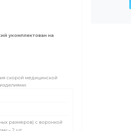
ий укомплектован на
ия скорой медицинской
изделиями:
зных размеров) с воронкой
у – 2 шт.