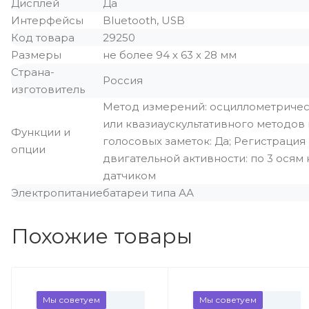
Дисплей
Да
Интерфейсы
Bluetooth, USB
Код товара
29250
Размеры
не более 94 х 63 х 28 мм
Страна-
Россия
изготовитель
Метод измерений: осциллометрическ
или квазиаускультативного методов
Функции и
голосовых заметок: Да; Регистрация
опции
двигательной активности: по 3 ося
датчиком
Электропитание
батареи типа АА
Похожие товары
Мы советуем
Мы советуем