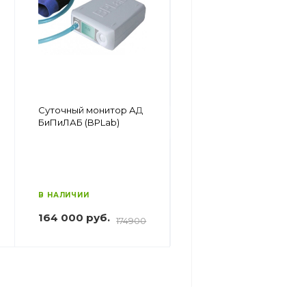
Аппарат для
Суточный монитор АД
объёмной
БиПиЛАБ (BPLab)
сфигмографии BPLab
Angio
В НАЛИЧИИ
В НАЛИЧИИ
164 000 руб.
174900