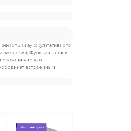
ий (опции аукскультативного
 измерения); Функция записи
 положения тела и
м координат встроенным
Мы советуем
Новинка