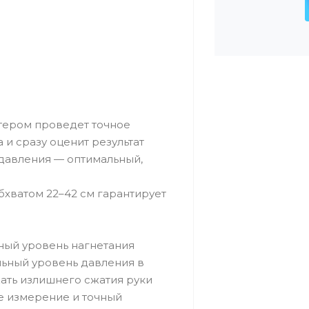
птером проведет точное
 и сразу оценит результат
давления — оптимальный,
бхватом 22–42 см гарантирует
ный уровень нагнетания
льный уровень давления в
жать излишнего сжатия руки
ое измерение и точный