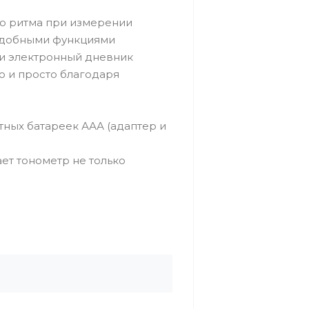
о ритма при измерении
 удобными функциями
ти электронный дневник
о и просто благодаря
тных батареек ААА (адаптер и
ет тонометр не только