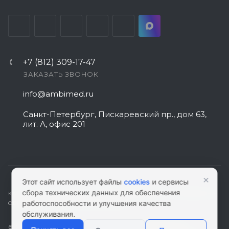
+7 (812) 309-17-47
ЗАКАЗАТЬ ЗВОНОК
info@ambimed.ru
Санкт-Петербург, Пискаревский пр., дом 63,
лит. А, офис 201
×
Этот сайт использует файлы
cookies
и сервисы
сбора технических данных для обеспечения
КАРТА САЙТА
|
ПОЛИТИКА КОНФИДЕНЦИАЛЬНОСТИ
|
СОГЛАСИЕ НА
работоспособности и улучшения качества
ОБРАБОТКУ ПЕРСОНАЛЬНЫХ ДАННЫХ
обслуживания.
© 2026 ambimed.ru - Медицинское оборудование и