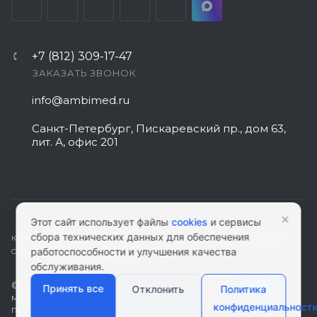
+7 (812) 309-17-47
ЗАКАЗАТЬ ЗВОНОК
info@ambimed.ru
Санкт-Петербург, Пискаревский пр., дом 63,
лит. А, офис 201
×
Этот сайт использует файлы
cookies
и сервисы
сбора технических данных для обеспечения
КАРТА САЙТА
|
ПОЛИТИКА КОНФИДЕНЦИАЛЬНОСТИ
|
СОГЛАСИЕ НА
работоспособности и улучшения качества
ОБРАБОТКУ ПЕРСОНАЛЬНЫХ ДАННЫХ
обслуживания.
© 2026 ambimed.ru - Медицинское оборудование и
Принять все
Отклонить
Политика
медтехника. Информация на этом ресурсе не является
конфиденциальност
публичной офертой.