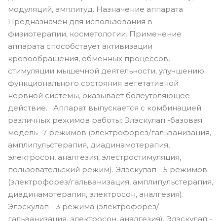
модуляций, амплитуд. Назначение аппарата
Предназначен для использования в
физиотерапии, косметологии. Применение
аппарата способствует активизации
кровообращения, обменных процессов,
стимуляции мышечной деятельности, улучшению
функционального состояния вегетативной
нервной системы, оказывает болеутоляющее
действие. Аппарат выпускается с комбинацией
различных режимов работы: Элэскулап -базовая
модель -7 режимов (электрофорез/гальванизация,
амплипульстерапия, диадинамотерапия,
электросон, аналгезия, элестростимуляция,
пользовательский режим). Элэскулап - 5 режимов
(электрофорез/гальванизация, амплипульстерапия,
диадинамотерапия, электросон, аналгезия).
Элэскулап - 3 режима (электрофорез/
гальванизация, электросон, аналгезия). Элэскулап -