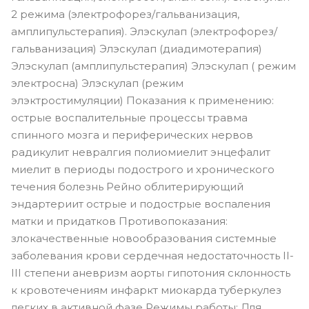
2 режима (электрофорез/гальванизация,
амплипульстерапия). Элэскулап (электрофорез/
гальванизация) Элэскулап (диадимотерапия)
Элэскулап (амплипульстерапия) Элэскулап ( режим
электросна) Элэскулап (режим
элэктростимуляции) Показания к применению:
острые воспалительные процессы травма
спинного мозга и периферических нервов
радикулит невралгия полиомиелит энцефалит
миелит в периоды подострого и хронического
течения болезнь Рейно облитерирующий
эндартериит острые и подострые воспаления
матки и придатков Противопоказания:
злокачественные новообразования системные
заболевания крови сердечная недостаточность II-
III степени аневризм аорты гипотония склонность
к кровотечениям инфаркт миокарда туберкулез
легких в активной фазе Режимы работы: Для